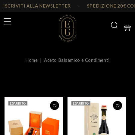
Vai
direttamente
ISCRIVITI ALLA NEWSLETTER
-
SPEDIZIONE 20€ CON 
ai contenuti
Carrello
Cerca
Home
|
Aceto Balsamico e Condimenti
9 prodotti
Filtra e ordina
ESAURITO
ESAURITO