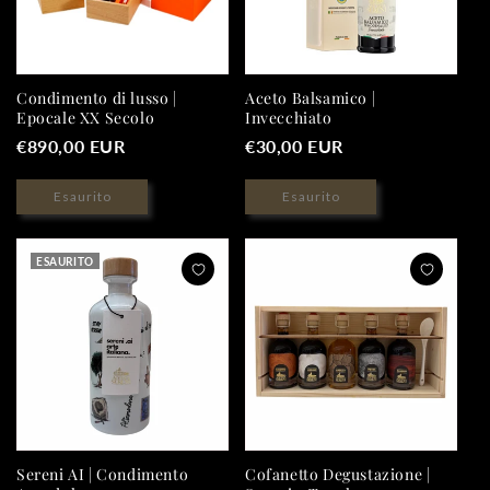
Condimento di lusso |
Aceto Balsamico |
Epocale XX Secolo
Invecchiato
Prezzo
€890,00 EUR
Prezzo
€30,00 EUR
di
di
listino
Esaurito
listino
Esaurito
ESAURITO
Sereni AI | Condimento
Cofanetto Degustazione |