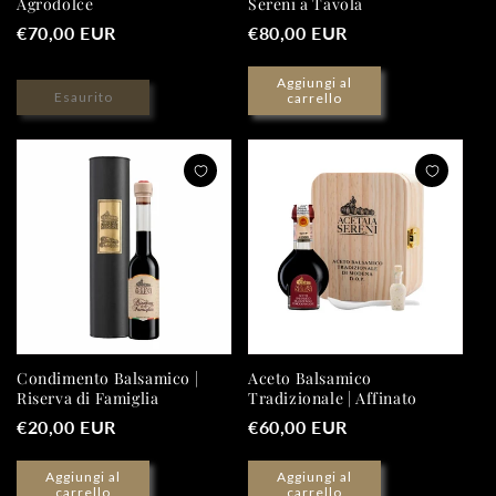
Agrodolce
Sereni a Tavola
Prezzo
€70,00 EUR
Prezzo
€80,00 EUR
di
di
Aggiungi al
listino
listino
Esaurito
carrello
Condimento Balsamico |
Aceto Balsamico
Riserva di Famiglia
Tradizionale | Affinato
Prezzo
€20,00 EUR
Prezzo
€60,00 EUR
di
di
Aggiungi al
Aggiungi al
listino
listino
carrello
carrello