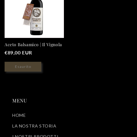
Aceto Balsamico | Il Vignola
Prezzo
€89,00 EUR
di
listino
Esaurito
MENU
HOME
LA NOSTRA STORIA
I NOSTRI PRODOTTI