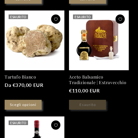
ESAURITO
ESAURITO
Tartufo Bianco
Aceto Balsamico
Tradizionale | Extravecchio
Prezzo
Da €370,00 EUR
Prezzo
€110,00 EUR
di
di
listino
Scegli opzioni
listino
Esaurito
ESAURITO